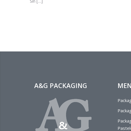
Sin […]
A&G PACKAGING
ME
Packag
Packag
Packag
Pastel